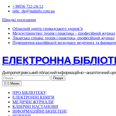
Перейти
+38056 722-24-12
до
rphc_dp@statinfo.com.ua
вмісту
Швидкі посилання
Обласний центр громадського здоров’я
Медсестринство: теорія і практика – професійний журнал
Лікарська справа: теорія і практика- професійний журнал
Підвищення кваліфікації молодших медичних та фармацев
ЕЛЕКТРОННА БІБЛІОТ
Дніпропетровський обласний інформаційно-аналітичний цен
Шукати:
Меню
ПРО БІБЛІОТЕКУ
ЕЛЕКТРОННІ КНИГИ
МЕДИЧНІ ЖУРНАЛИ
КЛІНІЧНІ НАСТАНОВИ
ІНФОРМАЦІЙНІ БЮЛЕТЕНІ
НОВИНИ