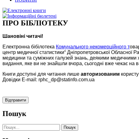
ПРО БІБЛІОТЕКУ
Шановіні читачі!
Електронна бібілотека
Комунального некомерційного т
ова
центр медичної статистики“ Дні­про­пе­тров­ської Обласної 
медицини та суміжних галузей знань, деякими медичними ж
видання, яке ви не знайшли вчора, сьогодні вже чекає на в
Книги доступні для читання лише
авторизованим
користу
Довідки E-mail: rphc_dp@statinfo.com.ua
Відправити
Пошук
Шукати: