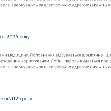
авила, звернувшись за електронною адресою (вкажіть а
тні 2025 року
мками медицини. Поповнення відбувається щомісячно. Ш
ризованим користувачам. Логін і пароль видається при р
авила, звернувшись за електронною адресою (вкажіть а
есні 2025 року