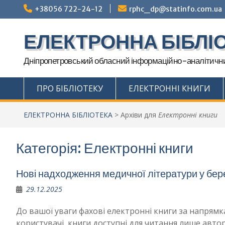
Перейти
+38056 722-24-12
rphc_dp@statinfo.com.ua
до
вмісту
ЕЛЕКТРОННА БІБЛІ
Дніпропетровський обласний інформаційно-аналітични
ПРО БІБЛІОТЕКУ
ЕЛЕКТРОННІ КНИГИ
ЕЛЕКТРОННА БІБЛІОТЕКА
>
Архіви для
Електронні книги
Категорія:
Електронні книги
Нові надходження медичної літератури у бер
29.12.2025
До вашої уваги фахові електронні книги за напря
користувачі, книги доступні для читання лише авто