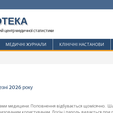
ОТЕКА
й центр медичної статистики
МЕДИЧНІ ЖУРНАЛИ
КЛІНІЧНІ НАСТАНОВИ
езні 2026 року
мками медицини. Поповнення відбувається щомісячно. Ш
ризованим користувачам. Логін і пароль видається при р