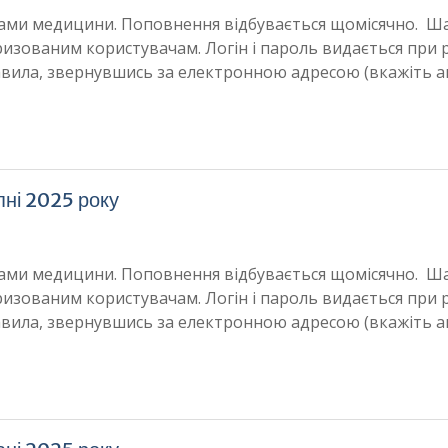
мками медицини. Поповнення відбувається щомісячно. Ш
ризованим користувачам. Логін і пароль видається при р
авила, звернувшись за електронною адресою (вкажіть а
пні 2025 року
мками медицини. Поповнення відбувається щомісячно. Ш
ризованим користувачам. Логін і пароль видається при р
авила, звернувшись за електронною адресою (вкажіть а