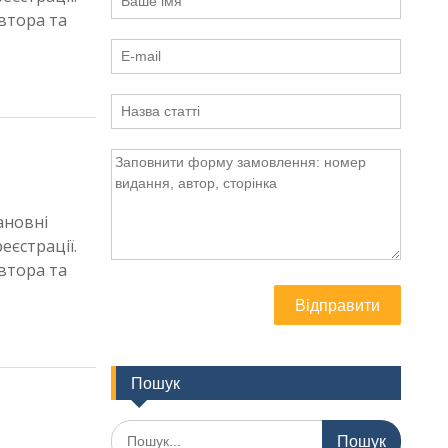
втора та
ановні
еєстрації.
втора та
Відправити
Пошук
Шукати: