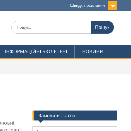
Швидкі посилання
Шукати:
ІНФОРМАЦІЙНІ БЮЛЕТЕНІ
НОВИНИ
Замовити статтю
ановні
еєстрації.