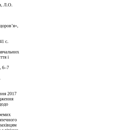
н, Л.О.
доров’я»,
41 с.
авчальних
ття і
, 6–7
.
вня 2017
адження
щодо
кремих
езпечного
 фахівцям