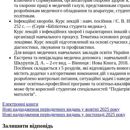
клінічного спрямування, організаторам охорони здоров’я, 
та охорони праці в медичній галузі, представникам страх
розробникам медичного обладнання та апаратури, студента
політикам.
Інфекційні хвороби. Курс лекцій : навч. посібник / Є. В. 
252 с. — (Серія «Бібліотека студента медика»).
Курс лекцій з інфекційних хвороб і паразитарних інвазій
організації навчального процесу. Тематика основних розд
лекціями. Курс лекцій підготовлений на основі сучасних дани
діагностики, лікування та профілактики.
Для вищих медичних навчальних закладів освіти України II
Екстрена та невідкладна медична допомога : навчальний осі
Шкурупія Д. А. – 2-ге вид. – Вінниця : Нова Книга, 2018. – 
Посібник складається з 5 розділів, які відповідають вим
містить додатки з алгоритмами виконання дій з надання н
розроблено контрольні питання, ситуаційні задачі і наве
вимог освітньо-професійної програми та освітньо-кваліф
може бути корисний студентам спеціальностей “Педіатрія
матологія”.
Електронні книги
Навігація
Нові надходження періодичних видань у жовтні 2025 року
Нові надходження періодичних видань у листопаді 2025 року
записів
Залишити відповідь