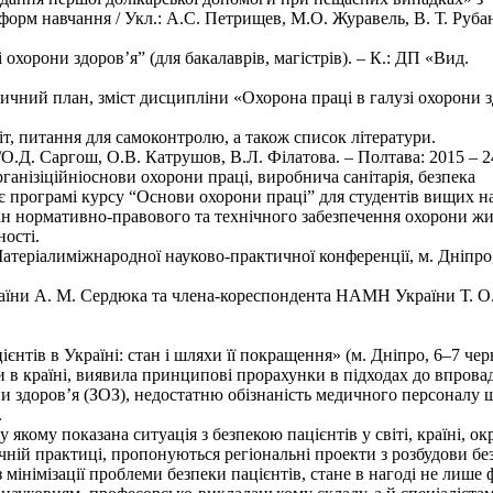
форм навчання / Укл.: А.С. Петрищев, М.О. Журавель, В. Т. Руба
охорони здоров’я” (для бакалаврів, магістрів). – К.: ДП «Вид.
ичний план, зміст дисципліни «Охорона праці в галузі охорони з
т, питання для самоконтролю, а також список літератури.
О.Д. Саргош, О.В. Катрушов, В.Л. Філатова. – Полтава: 2015 – 2
ганізіційніоснови охорони праці, виробнича санітарія, безпека
є програмі курсу “Основи охорони праці” для студентів вищих н
тан нормативно-правового та технічного забезпечення охорони жи
ності.
 Матеріалиміжнародної науково-практичної конференції, м. Дніпро
аїни А. М. Сердюка та члена-кореспондента НАМН України Т. О
нтів в Україні: стан і шляхи її покращення» (м. Дніпро, 6–7 чер
и в країні, виявила принципові прорахунки в підходах до впров
ни здоров’я (ЗОЗ), недостатню обізнаність медичного персоналу 
.
у якому показана ситуація з безпекою пацієнтів у світі, країні, о
чній практиці, пропонуються регіональні проекти з розбудови б
 мінімізації проблеми безпеки пацієнтів, стане в нагоді не лише