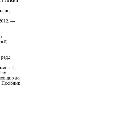
з гігієни
мовно,
 2012. —
и
гії,
 ред.:
помога”,
ілу
повідно до
. Посібник