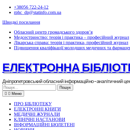
Перейти
+38056 722-24-12
до
rphc_dp@statinfo.com.ua
вмісту
Швидкі посилання
Обласний центр громадського здоров’я
Медсестринство: теорія і практика – професійний журнал
Лікарська справа: теорія і практика- професійний журнал
Підвищення кваліфікації молодших медичних та фармацев
ЕЛЕКТРОННА БІБЛІОТ
Дніпропетровський обласний інформаційно-аналітичний цен
Шукати:
Меню
ПРО БІБЛІОТЕКУ
ЕЛЕКТРОННІ КНИГИ
МЕДИЧНІ ЖУРНАЛИ
КЛІНІЧНІ НАСТАНОВИ
ІНФОРМАЦІЙНІ БЮЛЕТЕНІ
НОВИНИ