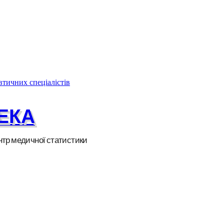
тичних спеціалістів
ЕКА
тр медичної статистики