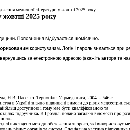
дження медичної літератури у жовтні 2025 року
 жовтні 2025 року
едицини. Поповнення відбувається щомісячно.
торизованим
користувачам.
Логін і пароль видається при ре
звернувшись за електронною адресою (вкажіть автора та наз
еда, Н.В. Пасєчко. Тернопіль: Укрмедкнига, 2004. – 546 с.
нства в Україні значно підвищені вимоги до рівня медсестринськ
айбільш доступною і тому має бути кваліфікованою та
ділах підручника. В І розділі подано загальні відомості про ро
 поло-
озділі викладено методи обстеження хворого, які використовує м
ювань різних органів та систем. Спеціальна частина підручника