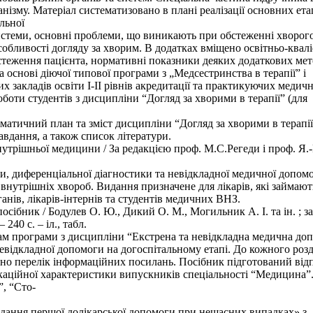
нізму. Матеріал систематизовано в плані реалізації основних ета
льної
стеми, основні проблеми, що виникають при обстеженні хворого
собливості догляду за хворим. В додатках вміщено освітньо-квал
стеження пацієнта, нормативні показники деяких додаткових мет
 основі діючої типової програми з „Медсестринства в терапії” і
закладів освіти І-ІІ рівнів акредитації та практикуючих медичн
боти студентів з дисципліни “Догляд за хворими в терапії” (для
матичний план та зміст дисципліни “Догляд за хворими в терапії
авдання, а також список літератури.
нутрішньої медицини / За редакцією проф. М.С.Регеди і проф. Я.-
ки, диференціальної діагностики та невідкладної медичної допом
внутрішніх хвороб. Видання призначене для лікарів, які займают
анів, лікарів-інтернів та студентів медичних ВНЗ.
ібник / Бодулев О. Ю., Дикий О. М., Могильник А. І. та ін. ; заг
240 с. – іл., табл.
огам програми з дисципліни “Екстрена та невідкладна медична до
евідкладної допомоги на догоспітальному етапі. До кожного розд
дено перелік інформаційних посилань. Посібник підготований від
ікаційної характеристики випускників спеціальності “Медицина”
”, “Сто-
адання першої долікарської допомоги при нещасних випадках» з