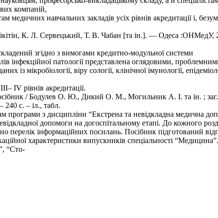
науковцям, професорсько-викладацькому складу, а й спеціалістам 
ових компаній,
м медичних навчальних закладів усіх рівнів акредитації і, безу
Нікітін, К. Л. Сервецький, Т. В. Чабан [та ін.]. — Одеса :ОНМедУ,
 складений згідно з вимогами кредитно-модульної системи
ілів інфекційної патології представлена оглядовими, проблемним
х із мікробіології, віру сології, клінічної імунології, епідеміоло
I– IV рівнів акредитації.
бник / Бодулев О. Ю., Дикий О. М., Могильник А. І. та ін. ; заг.
240 с. – іл., табл.
огам програми з дисципліни “Екстрена та невідкладна медична до
евідкладної допомоги на догоспітальному етапі. До кожного розд
дено перелік інформаційних посилань. Посібник підготований від
ікаційної характеристики випускників спеціальності “Медицина”
”, “Сто-