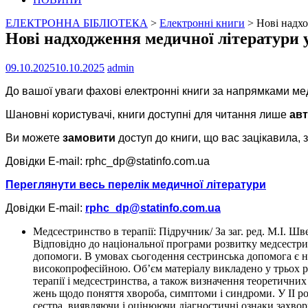
ЕЛЕКТРОННА БІБЛІОТЕКА
>
Електронні книги
>
Нові надхо
Нові надходження медичної літератури у
09.10.2025
10.10.2025
admin
До вашої уваги фахові електронні книги за напрямками м
Шановні користувачі, книги доступні для читання лише
ав
Ви можете
замовити
доступ до книги, що вас зацікавила, 
Довідки E-mail: rphc_dp@statinfo.com.ua
Переглянути весь перелік медичної літератури
Довідки E-mail:
rphc_dp@statinfo.com.ua
Медсестринство в терапії: Підручник/ За заг. ред. М.І. Шв
Відповідно до національної програми розвитку медсестри
допомоги. В умовах сьогодення сестринська допомога є н
високопрофесійною. Об’єм матеріалу викладено у трьох роз
терапії і медсестринства, а також визначення теоретичних
жень щодо поняття хвороба, симптоми і синдроми. У ІІ р
сестра, виявляючи і оцінюючи діагностичні ознаки захвор