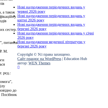
пів
Нові надходження періодичних видань у
червні 2026 року
, а також
Нові надходження періодичних видань у
іфікаційну
квітні 2026 року
одів
Нові надходження періодичних видань у
березні 2026 року
их сестер.
Нові надходження періодичних видань у січні
2026 року
Нові надходження медичної літератури у
”, питання
березні 2026 року
Р. М.
Copyright © Усі права захищено.
Сайт працює на WordPress
|
Education Hub
оги
автор:
WEN Themes
ься
. ред.:
помога”,
ілу
повідно до
. Посібник