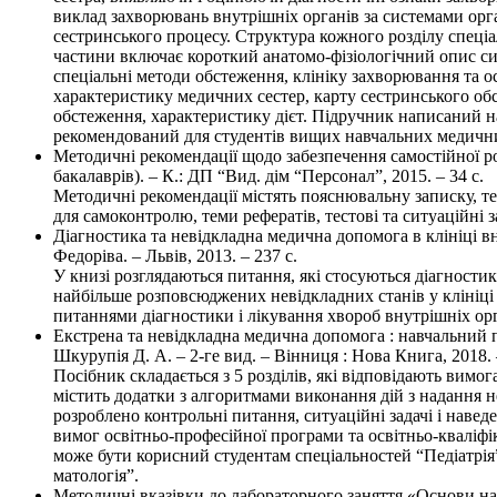
виклад захворювань внутрішніх органів за системами орга
сестринського процесу. Структура кожного розділу спеціа
частини включає короткий анатомо-фізіологічний опис си
спеціальні методи обстеження, клініку захворювання та о
характеристику медичних сестер, карту сестринського об
обстеження, характеристику дієт. Підручник написаний на
рекомендований для студентів вищих навчальних медичних 
Методичні рекомендації щодо забезпечення самостійної ро
бакалаврів). – К.: ДП “Вид. дім “Персонал”, 2015. – 34 с.
Методичні рекомендації містять пояснювальну записку, те
для самоконтролю, теми рефератів, тестові та ситуаційні з
Діагностика та невідкладна медична допомога в клініці в
Федоріва. – Львів, 2013. – 237 с.
У книзі розглядаються питання, які стосуються діагности
найбільше розповсюджених невідкладних станів у клініці 
питаннями діагностики і лікування хвороб внутрішніх орг
Екстрена та невідкладна медична допомога : навчальний пос
Шкурупія Д. А. – 2-ге вид. – Вінниця : Нова Книга, 2018. – 
Посібник складається з 5 розділів, які відповідають вим
містить додатки з алгоритмами виконання дій з надання н
розроблено контрольні питання, ситуаційні задачі і наве
вимог освітньо-професійної програми та освітньо-кваліф
може бути корисний студентам спеціальностей “Педіатрія
матологія”.
Методичні вказівки до лабораторного заняття «Основи н