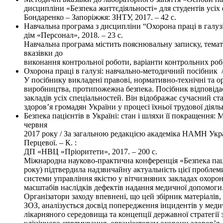
дисципліни «Безпека життєдіяльності» для студентів усіх 
Бондаренко – Запоріжжя: ЗНТУ, 2017. – 42 с.
Навчальна програма з дисципліни “Охорона праці в галузі 
дім «Персонал», 2018. – 23 с.
Навчальна програма містить пояснювальну записку, темат
вказівки до
виконання контрольної роботи, варіанти контрольних робі
Охорона праці в галузі: навчально-методичний посібник /
У посібнику викладені правові, нормативно-технічні та ор
виробництва, протипожежна безпека. Посібник відповіда
закладів усіх спеціальностей. Він відображає сучасний с
здоров’я громадян України у процесі їхньої трудової діяль
Безпека пацієнтів в Україні: стан і шляхи її покращення:
червня
2017 року / За загальною редакцією академіка НАМН Укр
Перцевої. – К. :
ДП «НВЦ «Пріоритети», 2017. – 200 с.
Міжнародна науково-практична конференція «Безпека паціє
року) підтвердила надзвичайну актуальність цієї проблем
системи управління якістю у вітчизняних закладах охоро
масштабів наслідків дефектів надання медичної допомоги
Організатори заходу впевнені, що цей збірник матеріалів, 
ЗОЗ, аналізується досвід попередження інцидентів у меди
лікарняного середовища та концепції державної стратегії з