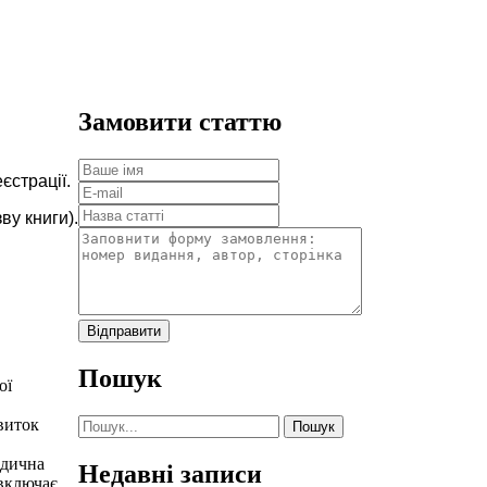
Замовити статтю
єстрації.
ву книги).
Відправити
Пошук
ої
Шукати:
звиток
едична
Недавні записи
 включає